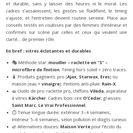
et durable, sans y laisser des heures ni le moral. Les
cadres s’assainissent, les gestes se fluidifient, le timing
s’ajuste, et l’entretien devient routine sereine. Place aux
conseils testés en coulisses par des femmes d’intérieur et
confirmés sur scène par celles et ceux qui veulent une
clarté… de premier rôle.
En bref : vitres éclatantes et durables
🎭 Méthode star:
mouiller – raclette en “S” –
microfibre de finition
. Timing hors soleil = zéro traces.
🧴 Produits gagnants: pro (
Ajax
,
Starwax
,
Eres
) ou
maison (eau +
vinaigre
). Finitions anti-pluie:
Rain-X
.
🧽 Outils de pro: raclette pro, chiffons
Vileda
, aspirateur
à vitres
Kärcher
. Cadres bois: cire
O’Cedar
; graisses:
Saint Marc
,
Le Vrai Professionnel
.
⏱️ Tenue longue durée: extérieur 3–4 semaines,
intérieur 5–6 semaines, selon pollution et doigts curieux.
🌿 Alternatives douces:
Maison Verte
pour l’écolo du