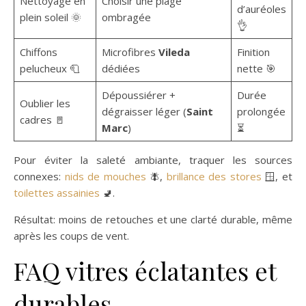
Nettoyage en
Choisir une plage
d’auréoles
plein soleil 🌞
ombragée
👌
Chiffons
Microfibres
Vileda
Finition
pelucheux 🧻
dédiées
nette 🎯
Dépoussiérer +
Durée
Oublier les
dégraisser léger (
Saint
prolongée
cadres 🚪
Marc
)
⏳
Pour éviter la saleté ambiante, traquer les sources
connexes:
nids de mouches
🪰,
brillance des stores
🪟, et
toilettes assainies
🚽.
Résultat: moins de retouches et une clarté durable, même
après les coups de vent.
FAQ vitres éclatantes et
durables