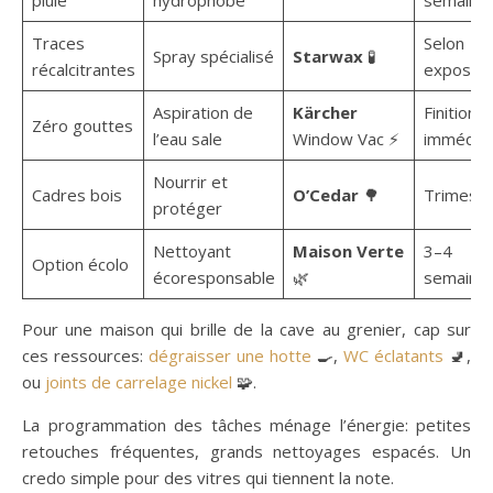
pluie
hydrophobe
semaine
Traces
Selon
Spray spécialisé
Starwax
🧪
récalcitrantes
expositi
Aspiration de
Kärcher
Finition
Zéro gouttes
l’eau sale
Window Vac ⚡
immédia
Nourrir et
Cadres bois
O’Cedar
🌳
Trimestri
protéger
Nettoyant
Maison Verte
3–4
Option écolo
écoresponsable
🌿
semaine
Pour une maison qui brille de la cave au grenier, cap sur
ces ressources:
dégraisser une hotte
🍳,
WC éclatants
🚽,
ou
joints de carrelage nickel
🧩.
La programmation des tâches ménage l’énergie: petites
retouches fréquentes, grands nettoyages espacés. Un
credo simple pour des vitres qui tiennent la note.