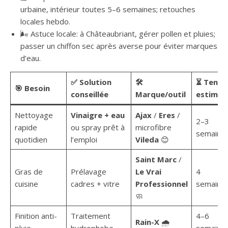
urbaine, intérieur toutes 5–6 semaines; retouches
locales hebdo.
🌬️ Astuce locale: à Châteaubriant, gérer pollen et pluies;
passer un chiffon sec après averse pour éviter marques
d’eau.
✅ Solution
🛠️
⏳ Tenue
🎯 Besoin
conseillée
Marque/outil
estimée
Nettoyage
Vinaigre + eau
Ajax
/
Eres
/
2–3
rapide
ou spray prêt à
microfibre
semaine
quotidien
l’emploi
Vileda
😊
Saint Marc
/
Gras de
Prélavage
Le Vrai
4
cuisine
cadres + vitre
Professionnel
semaine
🧼
Finition anti-
Traitement
4–6
Rain-X
🌧️