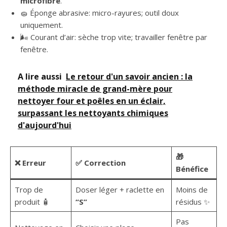
microfibre
.
🧽 Éponge abrasive: micro-rayures; outil doux
uniquement.
🌬️ Courant d’air: sèche trop vite; travailler fenêtre par
fenêtre.
A lire aussi
Le retour d'un savoir ancien : la
méthode miracle de grand-mère pour
nettoyer four et poêles en un éclair,
surpassant les nettoyants chimiques
d'aujourd'hui
🎁
❌ Erreur
✅ Correction
Bénéfice
Trop de
Doser léger + raclette en
Moins de
produit 🧴
“S”
résidus ✨
Pas