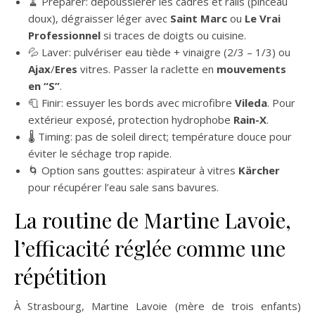
🧹 Préparer: dépoussiérer les cadres et rails (pinceau
doux), dégraisser léger avec
Saint Marc
ou
Le Vrai
Professionnel
si traces de doigts ou cuisine.
💦 Laver: pulvériser eau tiède + vinaigre (2/3 – 1/3) ou
Ajax
/
Eres
vitres. Passer la raclette en
mouvements
en “S”
.
🧻 Finir: essuyer les bords avec microfibre
Vileda
. Pour
extérieur exposé, protection hydrophobe
Rain-X
.
🌡️ Timing: pas de soleil direct; température douce pour
éviter le séchage trop rapide.
🌀 Option sans gouttes: aspirateur à vitres
Kärcher
pour récupérer l’eau sale sans bavures.
La routine de Martine Lavoie,
l’efficacité réglée comme une
répétition
À Strasbourg, Martine Lavoie (mère de trois enfants)