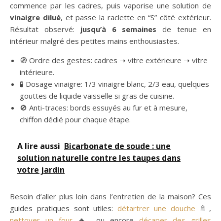
commence par les cadres, puis vaporise une solution de
vinaigre dilué
, et passe la raclette en “S” côté extérieur.
Résultat observé:
jusqu’à 6 semaines
de tenue en
intérieur malgré des petites mains enthousiastes.
🧭 Ordre des gestes: cadres ➝ vitre extérieure ➝ vitre
intérieure.
🧪 Dosage vinaigre: 1/3 vinaigre blanc, 2/3 eau, quelques
gouttes de liquide vaisselle si gras de cuisine.
🚫 Anti-traces: bords essuyés au fur et à mesure,
chiffon dédié pour chaque étape.
A lire aussi
Bicarbonate de soude : une
solution naturelle contre les taupes dans
votre jardin
Besoin d’aller plus loin dans l’entretien de la maison? Ces
guides pratiques sont utiles:
détartrer une douche
🚿,
nettoyer un four
🔥, ou encore
décaper des grilles