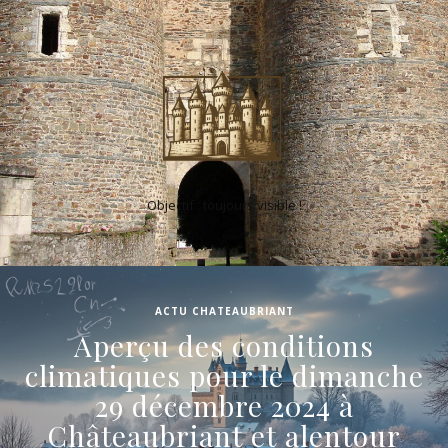
Objectif : toujours visible !
ACTU CHATEAUBRIANT
Aperçu des conditions
climatiques pour le dimanche
29 décembre 2024 à
Châteaubriant et alentour