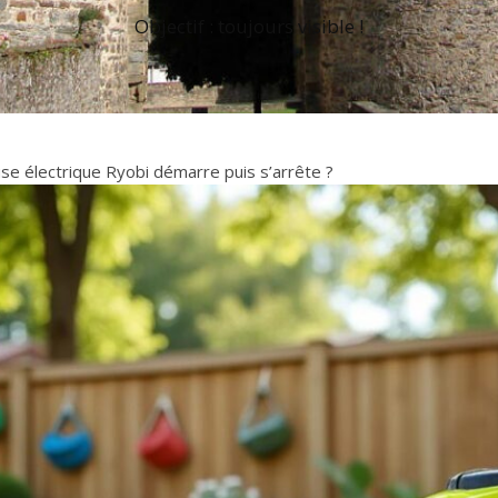
Objectif : toujours visible !
e électrique Ryobi démarre puis s’arrête ?