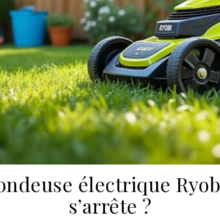
ondeuse électrique Ryob
s’arrête ?