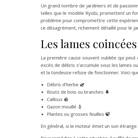
Un grand nombre de jardiniers et de passionné
telles que le modèle Ryobi, promettent un fonc
problème pour compromettre cette expérience
ce désagrément, richement détaillé pour le jard
Les lames coincées
La première cause souvent oubliée qui peut e
excès de débris s’accumule sous les lames ou
et la tondeuse refuse de fonctionner. Voici q
Débris d’herbe
🌿
Bouts de bois ou branches
🌲
Cailloux
🪨
Gazon mouillé
💧
Plantes ou grosses feuilles
🍃
En général, si le moteur émet un son étrange
Pour remédier à cette situation, il suffit de p