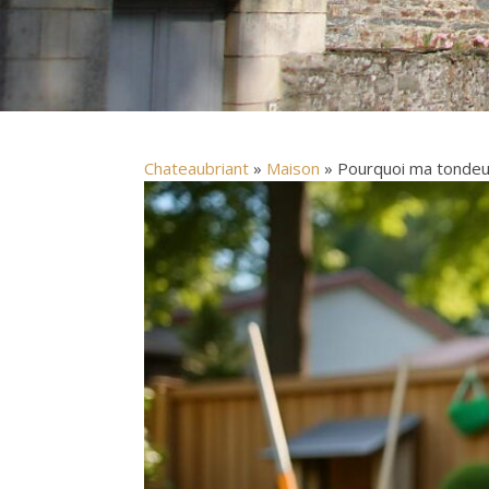
Chateaubriant
»
Maison
» Pourquoi ma tondeus