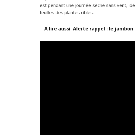
est pendant une journée sèche sans vent, idéa
feuilles des plantes cibles.
A lire aussi
Alerte rappel : le jambon