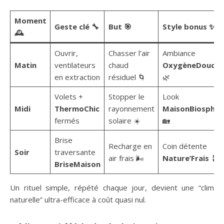
Moment
Geste clé 🔧
But 🎯
Style bonus ✨
🕰️
Ouvrir,
Chasser l’air
Ambiance
Matin
ventilateurs
chaud
OxygèneDouceu
en extraction
résiduel 🌀
🌿
Volets +
Stopper le
Look
Midi
ThermoChic
rayonnement
MaisonBiosphèr
fermés
solaire ☀️
🏡
Brise
Recharge en
Coin détente
Soir
traversante
air frais 🌬️
Nature’Frais
🪴
BriseMaison
Un rituel simple, répété chaque jour, devient une “clim
naturelle” ultra-efficace à coût quasi nul.