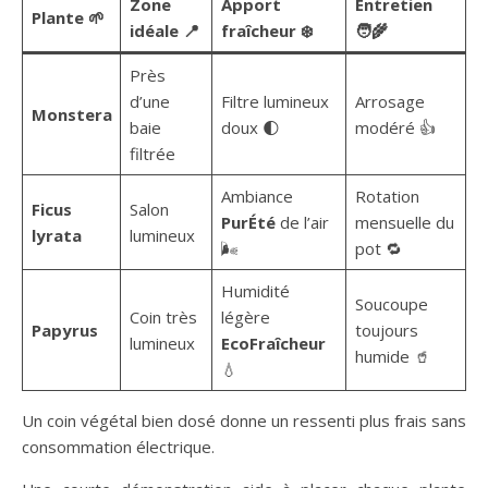
Zone
Apport
Entretien
Plante 🌱
idéale 📍
fraîcheur ❄️
🧑‍🌾
Près
d’une
Filtre lumineux
Arrosage
Monstera
baie
doux 🌓
modéré 👍
filtrée
Ambiance
Rotation
Ficus
Salon
PurÉté
de l’air
mensuelle du
lyrata
lumineux
🌬️
pot 🔁
Humidité
Soucoupe
Coin très
légère
Papyrus
toujours
lumineux
EcoFraîcheur
humide 🥤
💧
Un coin végétal bien dosé donne un ressenti plus frais sans
consommation électrique.