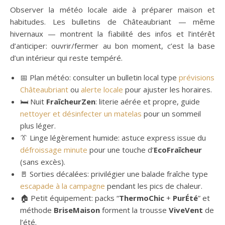
Observer la météo locale aide à préparer maison et
habitudes. Les bulletins de Châteaubriant — même
hivernaux — montrent la fiabilité des infos et l’intérêt
d’anticiper: ouvrir/fermer au bon moment, c’est la base
d’un intérieur qui reste tempéré.
📅 Plan météo: consulter un bulletin local type
prévisions
Châteaubriant
ou
alerte locale
pour ajuster les horaires.
🛏️ Nuit
FraîcheurZen
: literie aérée et propre, guide
nettoyer et désinfecter un matelas
pour un sommeil
plus léger.
👔 Linge légèrement humide: astuce express issue du
défroissage minute
pour une touche d’
EcoFraîcheur
(sans excès).
🚪 Sorties décalées: privilégier une balade fraîche type
escapade à la campagne
pendant les pics de chaleur.
🏠 Petit équipement: packs “
ThermoChic
+
PurÉté
” et
méthode
BriseMaison
forment la trousse
ViveVent
de
l’été.