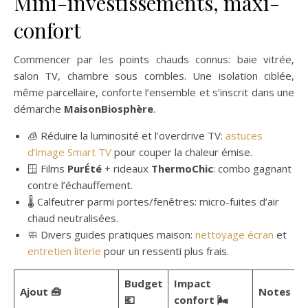
Mini-investissements, maxi-
confort
Commencer par les points chauds connus: baie vitrée,
salon TV, chambre sous combles. Une isolation ciblée,
même parcellaire, conforte l’ensemble et s’inscrit dans une
démarche
MaisonBiosphère
.
🧊 Réduire la luminosité et l’overdrive TV:
astuces
d’image Smart TV
pour couper la chaleur émise.
🪟 Films
PurÉté
+ rideaux
ThermoChic
: combo gagnant
contre l’échauffement.
🌡️ Calfeutrer parmi portes/fenêtres: micro-fuites d’air
chaud neutralisées.
🧼 Divers guides pratiques maison:
nettoyage écran
et
entretien literie
pour un ressenti plus frais.
Budget
Impact
Ajout 🧰
Notes 📝
💶
confort 🌬️