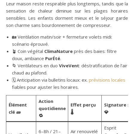
Leur maison reste respirable plus longtemps, tandis que la
sensation de chaleur diminue sur les plages horaires
sensibles. Les enfants dorment mieux et le séjour garde
son charme sans bourdonnement de compresseur.
🏡 Ventilation matin/soir + fermeture volets midi:
scénario éprouvé.
🪴 Coin végétal
ClimaNature
près des baies: filtre
doux, ambiance
PurÉté
.
🌀 Ventilateurs en duo
ViveVent
: déstratification de l’air
chaud au plafond.
🗓️ Anticipation via bulletins locaux: ex.
prévisions locales
fiables pour ajuster les horaires.
Action
Élément
Effet perçu
Signature st
quotidienne
clé 🧱
🌡️
💎
🔁
Esprit
6–8h / 21–
Air renouvelé