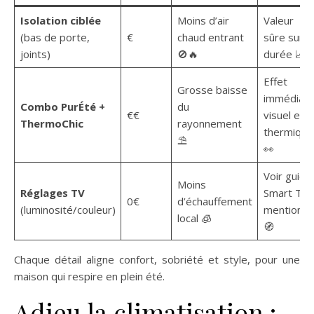
Isolation ciblée
Moins d’air
Valeur
(bas de porte,
€
chaud entrant
sûre sur la
joints)
🚫🔥
durée 📈
Effet
Grosse baisse
immédiat
Combo PurÉté +
du
€€
visuel et
ThermoChic
rayonnement
thermique
⛱️
👀
Voir guide
Moins
Réglages TV
Smart TV
0€
d’échauffement
(luminosité/couleur)
mentionn
local 🧊
🧭
Chaque détail aligne confort, sobriété et style, pour une
maison qui respire en plein été.
Adieu la climatisation :