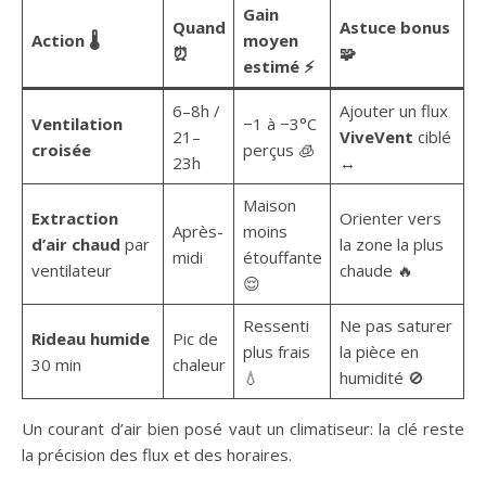
Gain
Quand
Astuce bonus
Action 🌡️
moyen
⏰
🧩
estimé ⚡
6–8h /
Ajouter un flux
Ventilation
−1 à −3°C
21–
ViveVent
ciblé
croisée
perçus 🧊
23h
↔️
Maison
Extraction
Orienter vers
Après-
moins
d’air chaud
par
la zone la plus
midi
étouffante
ventilateur
chaude 🔥
😌
Ressenti
Ne pas saturer
Rideau humide
Pic de
plus frais
la pièce en
30 min
chaleur
💧
humidité 🚫
Un courant d’air bien posé vaut un climatiseur: la clé reste
la précision des flux et des horaires.