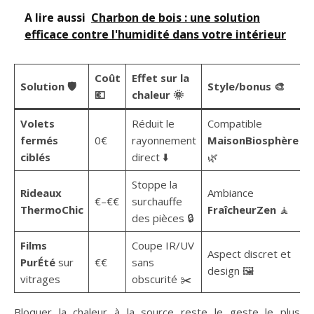
A lire aussi
Charbon de bois : une solution
efficace contre l'humidité dans votre intérieur
Coût
Effet sur la
Solution 🛡️
Style/bonus 🎨
💶
chaleur 🌞
Volets
Réduit le
Compatible
fermés
0€
rayonnement
MaisonBiosphère
ciblés
direct ⬇️
🌿
Stoppe la
Rideaux
Ambiance
€–€€
surchauffe
ThermoChic
FraîcheurZen
🧘
des pièces 🔒
Films
Coupe IR/UV
Aspect discret et
PurÉté
sur
€€
sans
design 🖼️
vitrages
obscurité ✂️
Bloquer la chaleur à la source reste le geste le plus