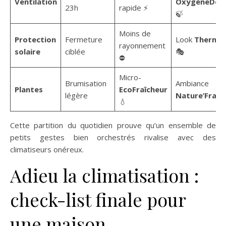
Ventilation
OxygèneDou
23h
rapide ⚡
🍃
Moins de
Protection
Fermeture
Look
ThermoC
rayonnement
solaire
ciblée
🎭
⛔
Micro-
Brumisation
Ambiance
Plantes
EcoFraîcheur
légère
Nature’Frais
💧
Cette partition du quotidien prouve qu’un ensemble de
petits gestes bien orchestrés rivalise avec des
climatiseurs onéreux.
Adieu la climatisation :
check-list finale pour
une maison