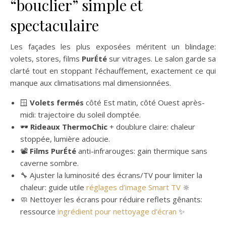
“bouclier” simple et
spectaculaire
Les façades les plus exposées méritent un blindage:
volets, stores, films
PurÉté
sur vitrages. Le salon garde sa
clarté tout en stoppant l’échauffement, exactement ce qui
manque aux climatisations mal dimensionnées.
🪟
Volets fermés
côté Est matin, côté Ouest après-
midi: trajectoire du soleil domptée.
🕶️
Rideaux ThermoChic
+ doublure claire: chaleur
stoppée, lumière adoucie.
📽️
Films PurÉté
anti-infrarouges: gain thermique sans
caverne sombre.
🔧 Ajuster la luminosité des écrans/TV pour limiter la
chaleur: guide utile
réglages d’image Smart TV
🔆
🧼 Nettoyer les écrans pour réduire reflets gênants:
ressource
ingrédient pour nettoyage d’écran
✨