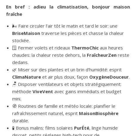
En bref : adieu la climatisation, bonjour maison
fraîche
🌬️ Faire circuler l’air tôt le matin et tard le soir: une
BriseMaison
traverse les pièces et chasse la chaleur
stockée.
🪟 Fermer volets et rideaux
ThermoChic
aux heures
chaudes: la chaleur reste dehors, la
FraîcheurZen
reste
dedans.
🌿 Miser sur des plantes et un brin d’humidité: esprit
ClimaNature
et air plus doux, façon
OxygèneDouceur
.
🪑 Disposer ventilateurs et objets stratégiquement:
méthode
ViveVent
avec gains immédiats et budget
mini.
🧭 Routines de famille et météo locale: planifier le
rafraîchissement naturel, esprit
MaisonBiosphère
durable.
🧪 Bonus malins: films solaires
PurÉté
, linge humide
discret, petits réglages high-tech pour de