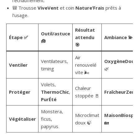
l’échauffement.
🎒 Trousse
ViveVent
et coin
Nature’Frais
prêts à
l’usage.
Résultat
Outil/astuce
Étape ✅
attendu
Ambiance 💫
🧰
🎯
Air
Ventilateurs,
OxygèneDouce
Ventiler
renouvelé
timing
🌿
vite 🌬️
Volets,
Chaleur
Protéger
ThermoChic
,
FraîcheurZen

stoppée 🚪
PurÉté
Monstera,
Microclimat
MaisonBiosph
Végétaliser
ficus,
doux 🍃
🏡
papyrus