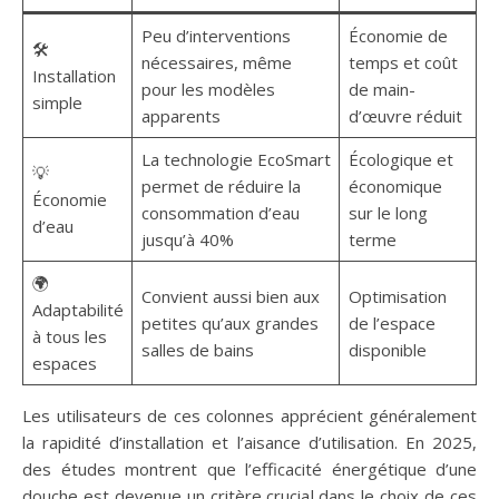
Peu d’interventions
Économie de
🛠️
nécessaires, même
temps et coût
Installation
pour les modèles
de main-
simple
apparents
d’œuvre réduit
La technologie EcoSmart
Écologique et
💡
permet de réduire la
économique
Économie
consommation d’eau
sur le long
d’eau
jusqu’à 40%
terme
🌍
Convient aussi bien aux
Optimisation
Adaptabilité
petites qu’aux grandes
de l’espace
à tous les
salles de bains
disponible
espaces
Les utilisateurs de ces colonnes apprécient généralement
la rapidité d’installation et l’aisance d’utilisation. En 2025,
des études montrent que l’efficacité énergétique d’une
douche est devenue un critère crucial dans le choix de ces