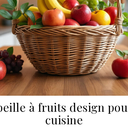
eille à fruits design po
cuisine