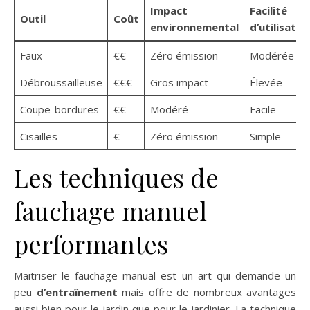
Impact
Facilité
Outil
Coût
environnemental
d’utilisatio
Faux
€€
Zéro émission
Modérée
Débroussailleuse
€€€
Gros impact
Élevée
Coupe-bordures
€€
Modéré
Facile
Cisailles
€
Zéro émission
Simple
Les techniques de
fauchage manuel
performantes
Maitriser le fauchage manual est un art qui demande un
peu
d’entraînement
mais offre de nombreux avantages
aussi bien pour le jardin que pour le jardinier. La technique