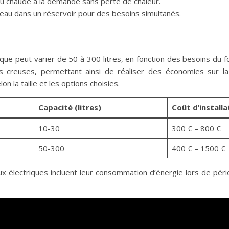
eau chaude à la demande sans perte de chaleur.
l’eau dans un réservoir pour des besoins simultanés.
ue peut varier de 50 à 300 litres, en fonction des besoins du foy
 creuses, permettant ainsi de réaliser des économies sur la f
 la taille et les options choisies.
Capacité (litres)
Coût d’installa
10-30
300 € – 800 €
50-300
400 € – 1500 €
ux électriques incluent leur consommation d’énergie lors de pér