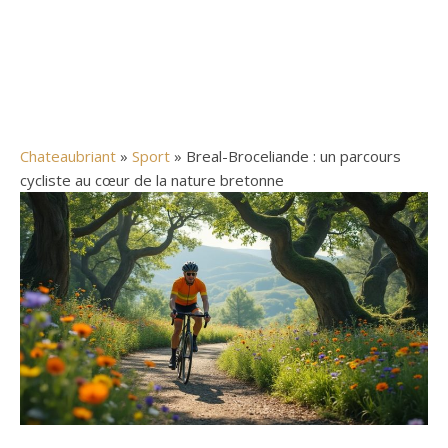
Chateaubriant
»
Sport
» Breal-Broceliande : un parcours
cycliste au cœur de la nature bretonne