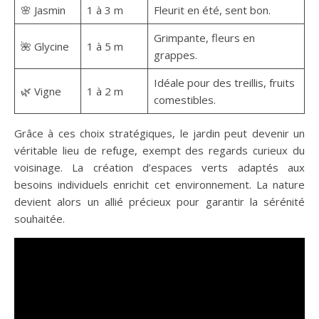
🌸 Jasmin
1 à 3 m
Fleurit en été, sent bon.
Grimpante, fleurs en
🌺 Glycine
1 à 5 m
grappes.
Idéale pour des treillis, fruits
🌿 Vigne
1 à 2 m
comestibles.
Grâce à ces choix stratégiques, le jardin peut devenir un
véritable lieu de refuge, exempt des regards curieux du
voisinage. La création d’espaces verts adaptés aux
besoins individuels enrichit cet environnement. La nature
devient alors un allié précieux pour garantir la sérénité
souhaitée.