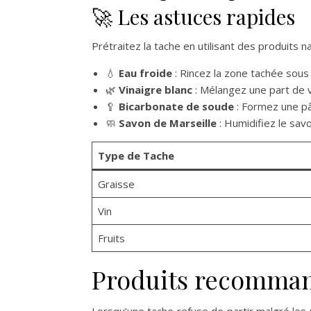
🚀 Les astuces rapides
Prétraitez la tache en utilisant des produits 
💧
Eau froide
: Rincez la zone tachée sous u
🌿
Vinaigre blanc
: Mélangez une part de v
🥄
Bicarbonate de soude
: Formez une pâ
🧼
Savon de Marseille
: Humidifiez le savo
Type de Tache
Graisse
Vin
Fruits
Produits recommand
Lorsqu’une tache refuse de partir malgré les 