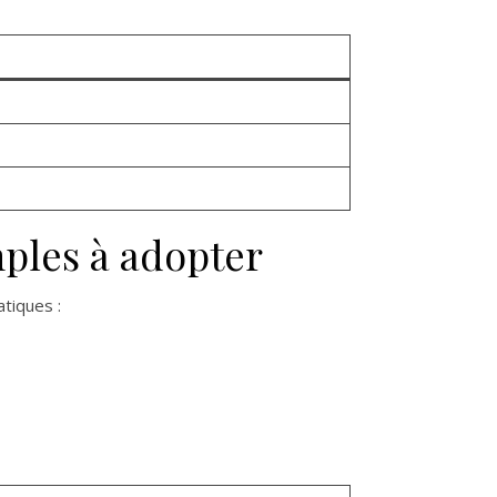
mples à adopter
atiques :