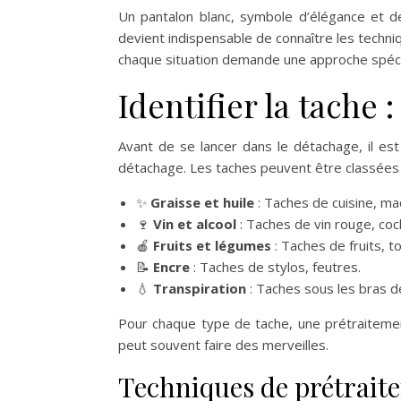
Un pantalon blanc, symbole d’élégance et de
devient indispensable de connaître les techni
chaque situation demande une approche spécifi
Identifier la tache 
Avant de se lancer dans le détachage, il es
détachage. Les taches peuvent être classées e
✨
Graisse et huile
: Taches de cuisine, maq
🍷
Vin et alcool
: Taches de vin rouge, coc
🍎
Fruits et légumes
: Taches de fruits, t
📝
Encre
: Taches de stylos, feutres.
💧
Transpiration
: Taches sous les bras d
Pour chaque type de tache, une prétraitement
peut souvent faire des merveilles.
Techniques de prétrait