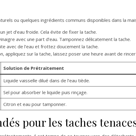
naturels ou quelques ingrédients communs disponibles dans la mais
n jet d’eau froide. Cela évite de fixer la tache.
inaigre avec une part d’eau. Tamponnez délicatement la tache.
te avec de l’eau et frottez doucement la tache.
n, appliquez sur la tache, laissez poser une heure avant de rincer
Solution de Prétraitement
Liquide vaisselle dilué dans de l’eau tiède.
Sel pour absorber le liquide puis rinçage.
Citron et eau pour tamponner.
és pour les taches tenace
prétraitements, il est temps de se tourner vers des détachants p