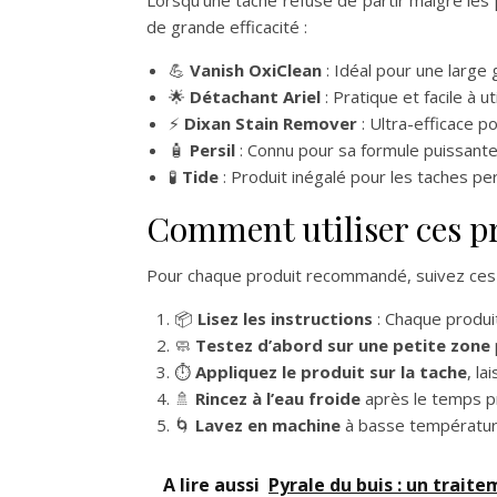
de grande efficacité :
💪
Vanish OxiClean
: Idéal pour une large
🌟
Détachant Ariel
: Pratique et facile à u
⚡
Dixan Stain Remover
: Ultra-efficace p
🧴
Persil
: Connu pour sa formule puissante 
🧪
Tide
: Produit inégalé pour les taches pe
Comment utiliser ces p
Pour chaque produit recommandé, suivez ces
📦
Lisez les instructions
: Chaque produit
🧼
Testez d’abord sur une petite zone
⏱️
Appliquez le produit sur la tache
, la
🚿
Rincez à l’eau froide
après le temps p
🌀
Lavez en machine
à basse température 
A lire aussi
Pyrale du buis : un trait