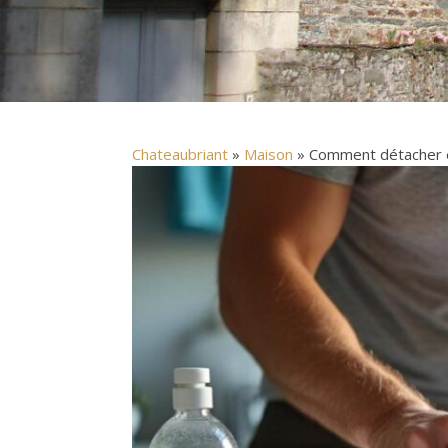
Chateaubriant
»
Maison
» Comment détacher ef