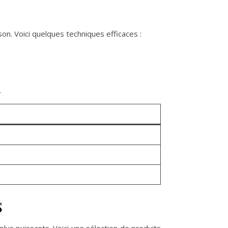
on. Voici quelques techniques efficaces :
.
s
lus puissants. Voici une sélection de produits