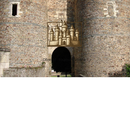
Objectif : toujours visible !