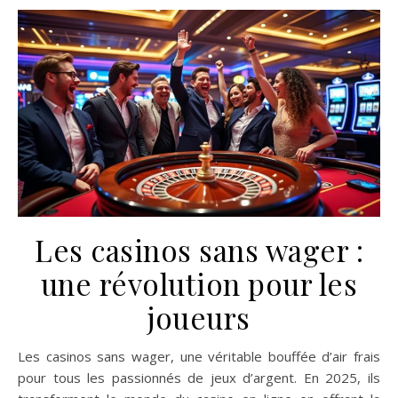
Les casinos sans wager :
une révolution pour les
joueurs
Les casinos sans wager, une véritable bouffée d’air frais
pour tous les passionnés de jeux d’argent. En 2025, ils