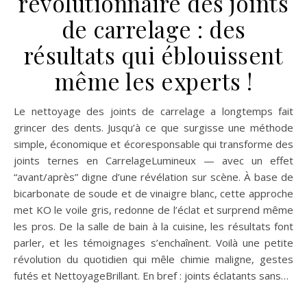
révolutionnaire des joints
de carrelage : des
résultats qui éblouissent
même les experts !
Le nettoyage des joints de carrelage a longtemps fait
grincer des dents. Jusqu’à ce que surgisse une méthode
simple, économique et écoresponsable qui transforme des
joints ternes en CarrelageLumineux — avec un effet
“avant/après” digne d’une révélation sur scène. À base de
bicarbonate de soude et de vinaigre blanc, cette approche
met KO le voile gris, redonne de l’éclat et surprend même
les pros. De la salle de bain à la cuisine, les résultats font
parler, et les témoignages s’enchaînent. Voilà une petite
révolution du quotidien qui mêle chimie maligne, gestes
futés et NettoyageBrillant. En bref : joints éclatants sans…