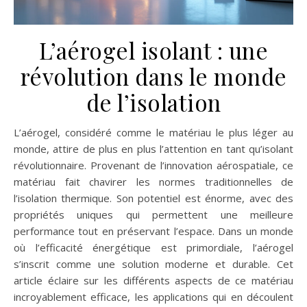
L’aérogel isolant : une
révolution dans le monde
de l’isolation
L’aérogel, considéré comme le matériau le plus léger au
monde, attire de plus en plus l’attention en tant qu’isolant
révolutionnaire. Provenant de l’innovation aérospatiale, ce
matériau fait chavirer les normes traditionnelles de
l’isolation thermique. Son potentiel est énorme, avec des
propriétés uniques qui permettent une meilleure
performance tout en préservant l’espace. Dans un monde
où l’efficacité énergétique est primordiale, l’aérogel
s’inscrit comme une solution moderne et durable. Cet
article éclaire sur les différents aspects de ce matériau
incroyablement efficace, les applications qui en découlent