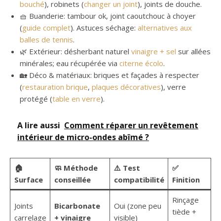
bouché
), robinets (
changer un joint
), joints de douche.
🧺 Buanderie: tambour ok, joint caoutchouc à choyer
(
guide complet
). Astuces séchage:
alternatives aux
balles de tennis
.
🌿 Extérieur: désherbant naturel
vinaigre + sel
sur allées
minérales; eau récupérée via
citerne écolo
.
🏡 Déco & matériaux: briques et façades à respecter
(
restauration brique
,
plaques décoratives
), verre
protégé (
table en verre
).
A lire aussi
Comment réparer un revêtement
intérieur de micro-ondes abîmé ?
🏠
🧼 Méthode
⚠️ Test
✅
Surface
conseillée
compatibilité
Finition
Rinçage
Joints
Bicarbonate
Oui (zone peu
tiède +
carrelage
+ vinaigre
visible)