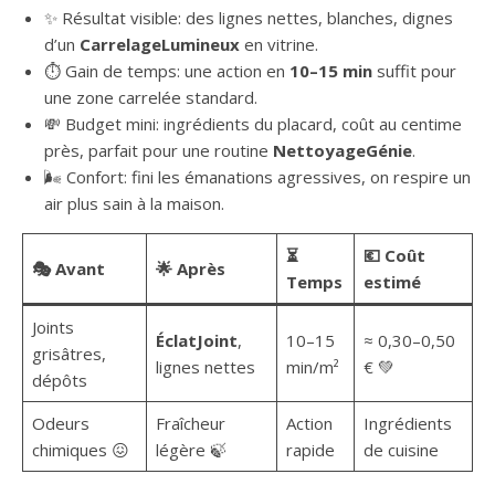
✨ Résultat visible: des lignes nettes, blanches, dignes
d’un
CarrelageLumineux
en vitrine.
⏱️ Gain de temps: une action en
10–15 min
suffit pour
une zone carrelée standard.
💸 Budget mini: ingrédients du placard, coût au centime
près, parfait pour une routine
NettoyageGénie
.
🌬️ Confort: fini les émanations agressives, on respire un
air plus sain à la maison.
⏳
💶 Coût
🎭 Avant
🌟 Après
Temps
estimé
Joints
ÉclatJoint
,
10–15
≈ 0,30–0,50
grisâtres,
lignes nettes
min/m²
€ 💚
dépôts
Odeurs
Fraîcheur
Action
Ingrédients
chimiques 😖
légère 🍃
rapide
de cuisine