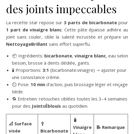
des joints impeccables
La recette star repose sur
3 parts de bicarbonate
pour
1 part de vinaigre blanc
. Cette pâte épaisse adhère au
joint sans couler, cible la saleté incrustée et prépare un
NettoyageBrillant
sans effort superflu.
📦 Ingrédients:
bicarbonate
,
vinaigre blanc
, eau selon
besoin, brosse à dents dédiée, gants.
🧪 Proportions:
3:1
(bicarbonate:vinaigre) ➝ ajuster pour
une consistance crème.
⏲️ Pose:
10 min
d’action, puis brossage léger et rinçage
tiède.
🔁 Entretien: retouches ciblées toutes les 3–4 semaines
pour des
JointsÉblouis
au quotidien.
🧴
📐 Surface
🥄
Vinaigre
📝 Remarque
visée
Bicarbonate