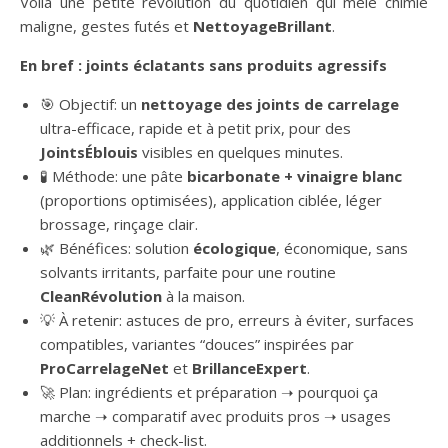
Voilà une petite révolution du quotidien qui mêle chimie
maligne, gestes futés et
NettoyageBrillant
.
En bref : joints éclatants sans produits agressifs
🎯 Objectif: un
nettoyage des joints de carrelage
ultra-efficace, rapide et à petit prix, pour des
JointsÉblouis
visibles en quelques minutes.
🧪 Méthode: une pâte
bicarbonate + vinaigre blanc
(proportions optimisées), application ciblée, léger
brossage, rinçage clair.
🌿 Bénéfices: solution
écologique
, économique, sans
solvants irritants, parfaite pour une routine
CleanRévolution
à la maison.
💡 À retenir: astuces de pro, erreurs à éviter, surfaces
compatibles, variantes “douces” inspirées par
ProCarrelageNet
et
BrillanceExpert
.
🚀 Plan: ingrédients et préparation ➝ pourquoi ça
marche ➝ comparatif avec produits pros ➝ usages
additionnels + check-list.