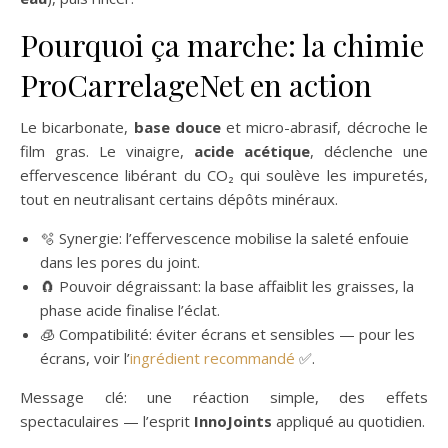
Pourquoi ça marche: la chimie
ProCarrelageNet en action
Le bicarbonate,
base douce
et micro-abrasif, décroche le
film gras. Le vinaigre,
acide acétique
, déclenche une
effervescence libérant du CO₂ qui soulève les impuretés,
tout en neutralisant certains dépôts minéraux.
🫧 Synergie: l’effervescence mobilise la saleté enfouie
dans les pores du joint.
🧲 Pouvoir dégraissant: la base affaiblit les graisses, la
phase acide finalise l’éclat.
🧊 Compatibilité: éviter écrans et sensibles — pour les
écrans, voir l’
ingrédient recommandé
✅.
Message clé: une réaction simple, des effets
spectaculaires — l’esprit
InnoJoints
appliqué au quotidien.