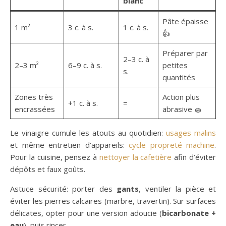
blanc
Pâte épaisse
1 m²
3 c. à s.
1 c. à s.
👍
Préparer par
2–3 c. à
2–3 m²
6–9 c. à s.
petites
s.
quantités
Zones très
Action plus
+1 c. à s.
=
encrassées
abrasive 🧽
Le vinaigre cumule les atouts au quotidien:
usages malins
et même entretien d’appareils:
cycle propreté machine
.
Pour la cuisine, pensez à
nettoyer la cafetière
afin d’éviter
dépôts et faux goûts.
Astuce sécurité: porter des
gants
, ventiler la pièce et
éviter les pierres calcaires (marbre, travertin). Sur surfaces
délicates, opter pour une version adoucie (
bicarbonate +
eau
), puis rincer.