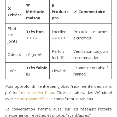
💚
🧪
⚔️
Méthode
Produits
📌 Commentaire
Critère
maison
pro
Effet
Très bon
Excellent
Pro utile sur taches
sur
⭐⭐⭐⭐
⭐⭐⭐⭐⭐
extrêmes
joints
Parfois
Ventilation toujours
Odeurs
Léger 🍃
fort 😮‍💨
recommandée
Très faible
Économie durable à
Coût
Élevé 💸
💶
l’année
Pour approfondir l’entretien global, l’inox mérite des soins
précis:
faire étinceler l’inox
. Côté sanitaires, des WC nickel
avec ce
nettoyant efficace
complètent le tableau.
La conversation s’anime aussi sur les réseaux: retours
d’expérience, recettes et photos “avant/après”.