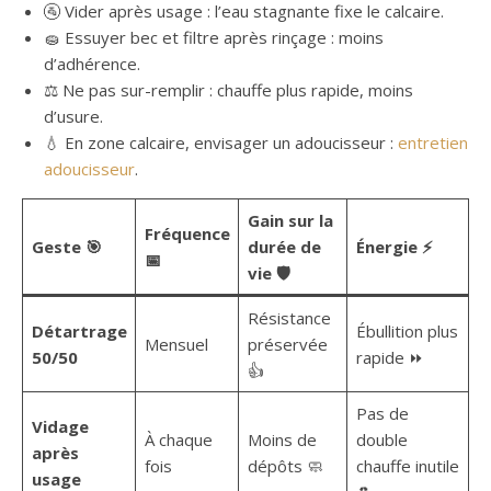
🚰 Vider après usage : l’eau stagnante fixe le calcaire.
🧽 Essuyer bec et filtre après rinçage : moins
d’adhérence.
⚖️ Ne pas sur-remplir : chauffe plus rapide, moins
d’usure.
💧 En zone calcaire, envisager un adoucisseur :
entretien
adoucisseur
.
Gain sur la
Fréquence
Geste 🎯
durée de
Énergie ⚡
📅
vie 🛡️
Résistance
Détartrage
Ébullition plus
Mensuel
préservée
50/50
rapide ⏩
👍
Pas de
Vidage
À chaque
Moins de
double
après
fois
dépôts 🧼
chauffe inutile
usage