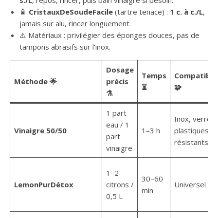
s./L
, repos, rincer, puis bain vinaigré si besoin.
🧴
CristauxDeSoudeFacile
(tartre tenace) :
1 c. à c./L
,
jamais sur alu, rincer longuement.
⚠️ Matériaux : privilégier des éponges douces, pas de
tampons abrasifs sur l’inox.
Dosage
Temps
Compatibili
Méthode 🌟
précis
⏳
🧩
⚗️
1 part
Inox, verre,
eau / 1
Vinaigre 50/50
1–3 h
plastiques
part
résistants ✅
vinaigre
1–2
30–60
LemonPurDétox
citrons /
Universel 🍋
min
0,5 L