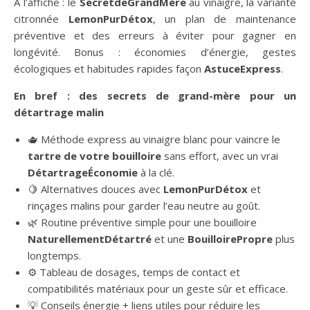
À l’affiche : le
SecretdeGrandMère
au vinaigre, la variante
citronnée
LemonPurDétox
, un plan de maintenance
préventive et des erreurs à éviter pour gagner en
longévité. Bonus : économies d’énergie, gestes
écologiques et habitudes rapides façon
AstuceExpress
.
En bref : des secrets de grand-mère pour un
détartrage malin
🫖 Méthode express au vinaigre blanc pour vaincre le
tartre de votre bouilloire
sans effort, avec un vrai
DétartrageÉconomie
à la clé.
🍋 Alternatives douces avec
LemonPurDétox
et
rinçages malins pour garder l’eau neutre au goût.
🌿 Routine préventive simple pour une bouilloire
NaturellementDétartré
et une
BouilloirePropre
plus
longtemps.
⚙️ Tableau de dosages, temps de contact et
compatibilités matériaux pour un geste sûr et efficace.
💡 Conseils énergie + liens utiles pour réduire les