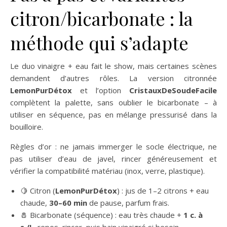
citron/bicarbonate : la
méthode qui s’adapte
Le duo vinaigre + eau fait le show, mais certaines scènes
demandent d’autres rôles. La version citronnée
LemonPurDétox
et l’option
CristauxDeSoudeFacile
complètent la palette, sans oublier le bicarbonate – à
utiliser en séquence, pas en mélange pressurisé dans la
bouilloire.
Règles d’or : ne jamais immerger le socle électrique, ne
pas utiliser d’eau de javel, rincer généreusement et
vérifier la compatibilité matériau (inox, verre, plastique).
🍋 Citron (
LemonPurDétox
) : jus de 1–2 citrons + eau
chaude,
30–60 min
de pause, parfum frais.
🧂 Bicarbonate (séquence) : eau très chaude +
1 c. à