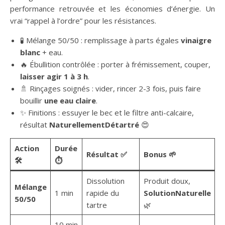
performance retrouvée et les économies d’énergie. Un
vrai “rappel à l’ordre” pour les résistances.
🧪 Mélange 50/50 : remplissage à parts égales
vinaigre
blanc
+ eau.
🔥 Ébullition contrôlée : porter à frémissement, couper,
laisser agir 1 à 3 h
.
🚿 Rinçages soignés : vider, rincer 2-3 fois, puis faire
bouillir
une eau claire
.
✨ Finitions : essuyer le bec et le filtre anti-calcaire,
résultat
NaturellementDétartré
😍
Action
Durée
Résultat ✅
Bonus 🌱
🛠️
⏱️
Dissolution
Produit doux,
Mélange
1 min
rapide du
SolutionNaturelle
50/50
tartre
🌿
10 min