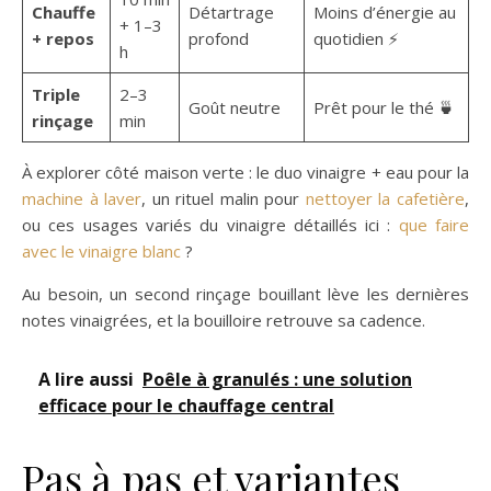
Chauffe
Détartrage
Moins d’énergie au
+ 1–3
+ repos
profond
quotidien ⚡
h
Triple
2–3
Goût neutre
Prêt pour le thé 🍵
rinçage
min
À explorer côté maison verte : le duo vinaigre + eau pour la
machine à laver
, un rituel malin pour
nettoyer la cafetière
,
ou ces usages variés du vinaigre détaillés ici :
que faire
avec le vinaigre blanc
?
Au besoin, un second rinçage bouillant lève les dernières
notes vinaigrées, et la bouilloire retrouve sa cadence.
A lire aussi
Poêle à granulés : une solution
efficace pour le chauffage central
Pas à pas et variantes