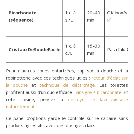
Bicarbonate
1 c. à
20–40
OK inox/verr
(séquence)
s./L
min
✅
1 c. à
15–30
CristauxDeSoudeFacile
Pas d’alu ❌
c./L
min
Pour d’autres zones entartrées, cap sur la douche et la
robinetterie avec ces techniques utiles :
retour d’éclat sur
la douche
et
technique de détartrage
. Les toilettes
profitent aussi d’un duo efficace :
vinaigre + bicarbonate
. Et
côté cuisine, pensez à
nettoyer le lave-vaisselle
naturellement
.
Ce panel d’options garde le contrôle sur le calcaire sans
produits agressifs, avec des dosages clairs.